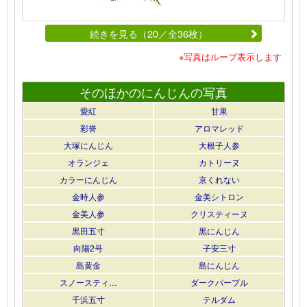
続きを見る（20／全36枚）
※写真はループ表示します
そのほかのにんじんの写真
愛紅
甘果
彩誉
アロマレッド
大塚にんじん
大根子人参
オランジェ
カトリーヌ
カラーにんじん
京くれない
金時人参
金美シトロン
金美人参
クリスティーヌ
黒田五寸
黒にんじん
向陽2号
子安三寸
島黄金
島にんじん
スノースティ…
ダークパープル
千浜五寸
テルダム