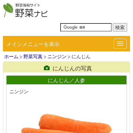
メインメニューを表示
Toggl
navig
ホーム
>
野菜写真
>
ニンジン
> にんじん
にんじんの写真
にんじん／人参
ニンジン