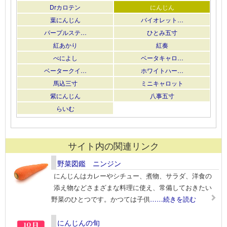
Drカロテン
にんじん
葉にんじん
バイオレット…
パープルステ…
ひとみ五寸
紅あかり
紅奏
べによし
ベータキャロ…
ベータークイ…
ホワイトハー…
馬込三寸
ミニキャロット
紫にんじん
八事五寸
らいむ
サイト内の関連リンク
野菜図鑑 ニンジン
にんじんはカレーやシチュー、煮物、サラダ、洋食の
添え物などさまざまな料理に使え、常備しておきたい
野菜のひとつです。かつては子供
……続きを読む
にんじんの旬