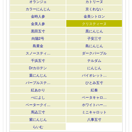
オランジェ
カトリーヌ
カラーにんじん
京くれない
金時人参
金美シトロン
金美人参
クリスティーヌ
黒田五寸
黒にんじん
向陽2号
子安三寸
島黄金
島にんじん
スノースティ…
ダークパープル
千浜五寸
テルダム
Drカロテン
にんじん
葉にんじん
バイオレット…
パープルステ…
ひとみ五寸
紅あかり
紅奏
べによし
ベータキャロ…
ベータークイ…
ホワイトハー…
馬込三寸
ミニキャロット
紫にんじん
八事五寸
らいむ