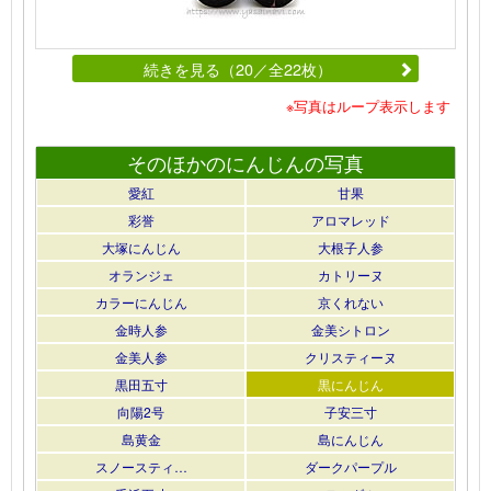
続きを見る（20／全22枚）
※写真はループ表示します
そのほかのにんじんの写真
愛紅
甘果
彩誉
アロマレッド
大塚にんじん
大根子人参
オランジェ
カトリーヌ
カラーにんじん
京くれない
金時人参
金美シトロン
金美人参
クリスティーヌ
黒田五寸
黒にんじん
向陽2号
子安三寸
島黄金
島にんじん
スノースティ…
ダークパープル