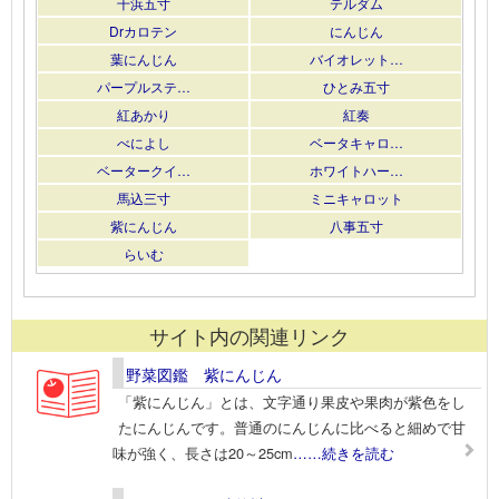
千浜五寸
テルダム
Drカロテン
にんじん
葉にんじん
バイオレット…
パープルステ…
ひとみ五寸
紅あかり
紅奏
べによし
ベータキャロ…
ベータークイ…
ホワイトハー…
馬込三寸
ミニキャロット
紫にんじん
八事五寸
らいむ
サイト内の関連リンク
野菜図鑑 紫にんじん
「紫にんじん」とは、文字通り果皮や果肉が紫色をし
たにんじんです。普通のにんじんに比べると細めで甘
味が強く、長さは20～25cm
……続きを読む