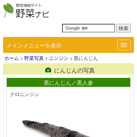
メインメニューを表示
Toggl
navig
ホーム
>
野菜写真
>
ニンジン
> 黒にんじん
にんじんの写真
黒にんじん／黒人参
クロニンジン