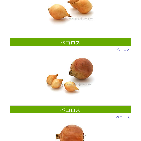
ペコロス
ペコロス
ペコロス
ペコロス