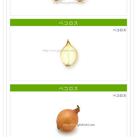
ペコロス
ペコロス
ペコロス
ペコロス