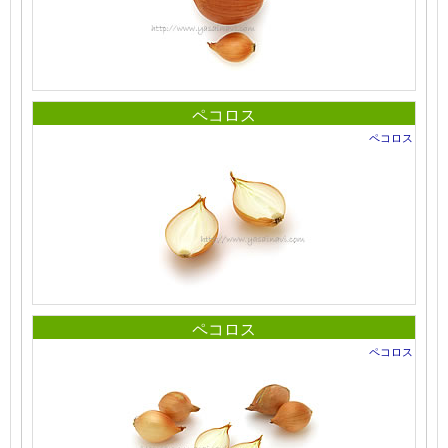
ペコロス
ペコロス
ペコロス
ペコロス