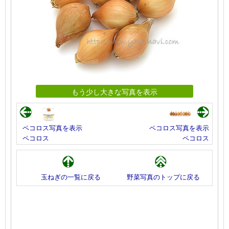
もう少し大きな写真を表示
ペコロス写真を表示
ペコロス写真を表示
ペコロス
ペコロス
玉ねぎの一覧に戻る
野菜写真のトップに戻る