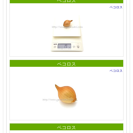
ペコロス
ペコロス
ペコロス
ペコロス
ペコロス