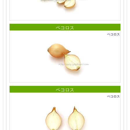
ペコロス
ペコロス
ペコロス
ペコロス