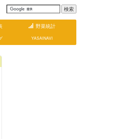
表
野菜統計
グ
YASAINAVI