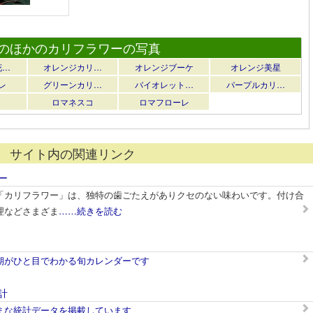
のほかのカリフラワーの写真
花…
オレンジカリ…
オレンジブーケ
オレンジ美星
レ
グリーンカリ…
バイオレット…
パープルカリ…
ロマネスコ
ロマフローレ
サイト内の関連リンク
ー
「カリフラワー」は、独特の歯ごたえがありクセのない味わいです。付け合
理などさまざま
……続きを読む
期がひと目でわかる旬カレンダーです
計
まな統計データを掲載しています