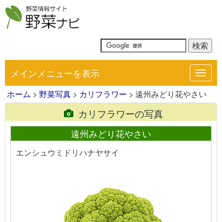
メインメニューを表示
Toggl
navig
ホーム
>
野菜写真
>
カリフラワー
> 遠州みどり花やさい
カリフラワーの写真
遠州みどり花やさい
エンシュウミドリハナヤサイ