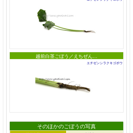
越前白茎ごぼう／えちぜん…
エチゼンシラクキゴボウ
そのほかのごぼうの写真