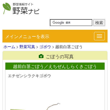
メインメニューを表示
Toggl
navig
ホーム
>
野菜写真
>
ゴボウ
> 越前白茎ごぼう
ごぼうの写真
越前白茎ごぼう／えちぜんしらくきごぼう
エチゼンシラクキゴボウ