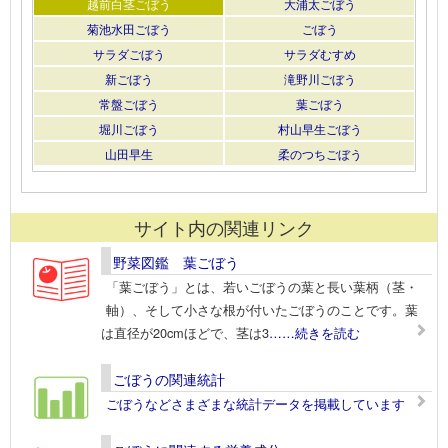
越前白茎ごぼう
大浦太ごぼう
菊池水田ごぼう
ごぼう
サラダごぼう
サラダむすめ
新ごぼう
滝野川ごぼう
常盤ごぼう
葉ごぼう
堀川ごぼう
村山早生ごぼう
山田早生
柔のつちごぼう
サイト内の関連リンク
野菜図鑑 葉ごぼう
「葉ごぼう」とは、若いごぼうの葉と長い葉柄（茎・
軸）、そして小さな根が付いたごぼうのことです。葉
は直径が20cmほどで、茎は3
……続きを読む
ごぼうの関連統計
ごぼうなどさまざまな統計データを掲載しています