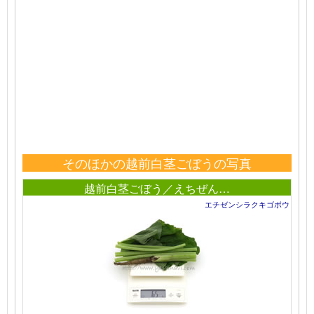
そのほかの越前白茎ごぼうの写真
越前白茎ごぼう／えちぜん…
エチゼンシラクキゴボウ