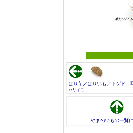
はり芋／はりいも／トゲド…
ハリイモ
やまのいもの一覧