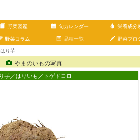
野菜図鑑
旬カレンダー
栄養成分
野菜コラム
品種一覧
野菜ブロ
 はり芋
やまのいもの写真
り芋／はりいも／トゲドコロ