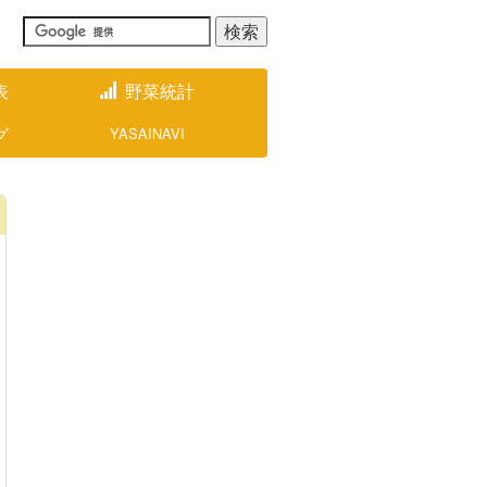
表
野菜統計
グ
YASAINAVI