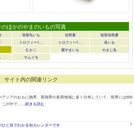
そのほかのやまのいもの写真
ト
加賀丸いも
自然薯
短形自然薯
芋
トロフィー1…
トロフィー1…
長いも
むかご
紫やまいも
やまじ丸
も
ヤムイモ
サイト内の関連リンク
やアジアのおもに熱帯、亜熱帯の多雨地域に多く分布していて、世界には600
。この中で
……続きを読む
がひと目でわかる旬カレンダーです