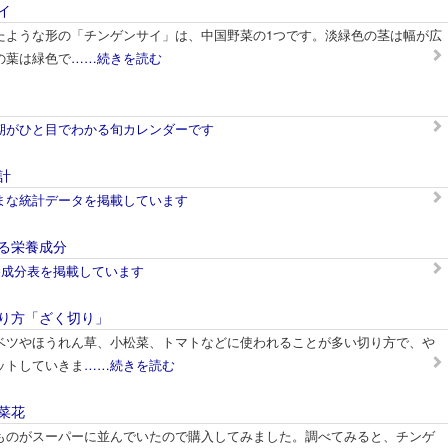
イ
たような形の「チンゲンサイ」は、中国野菜の1つです。淡緑色の茎は幅が広
の葉は緑色で
……続きを読む
期がひと目でわかる旬カレンダーです
計
まな統計データを掲載しています
る栄養成分
養成分表を掲載しています
り方「ざく切り」
ベツやほうれん草、小松菜、トマトなどに使われることが多い切り方で、や
ットしていきま
……続きを読む
菜花
ものがスーパーに並んでいたので購入してみました。調べてみると、チンゲ