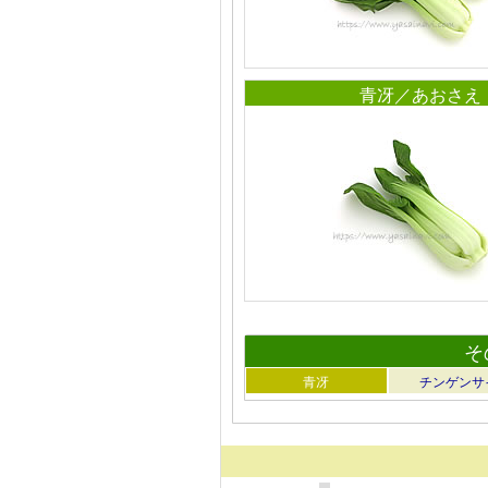
青冴／あおさえ
そ
青冴
チンゲンサ