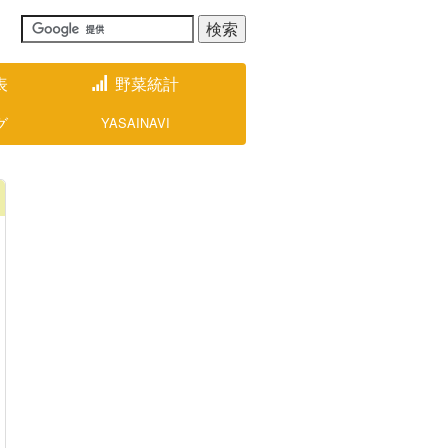
表
野菜統計
グ
YASAINAVI