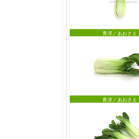
青冴／あおさえ
青冴／あおさえ