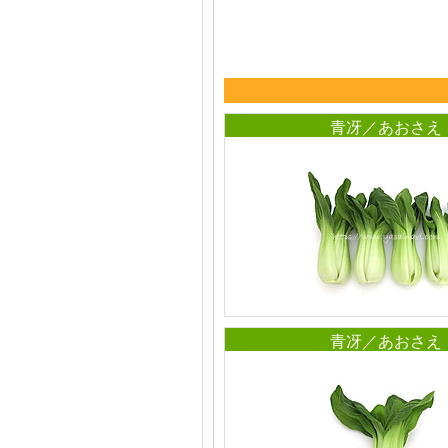
青冴／あおさえ
青冴／あおさえ