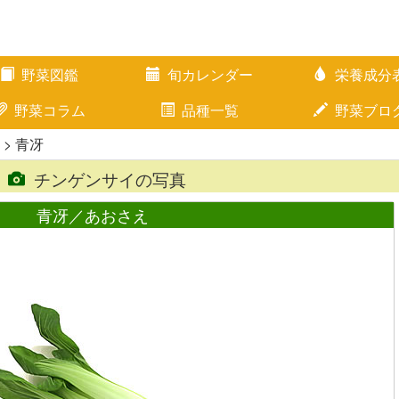
野菜図鑑
旬カレンダー
栄養成分
野菜コラム
品種一覧
野菜ブロ
> 青冴
チンゲンサイの写真
青冴／あおさえ