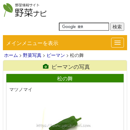
メインメニューを表示
Toggl
navig
ホーム
>
野菜写真
>
ピーマン
> 松の舞
ピーマンの写真
松の舞
マツノマイ