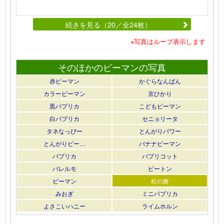
続きを見る（20／全24枚）
※写真はループ表示します
そのほかのピーマンの写真
赤ピーマン
かぐらなんばん
カラーピーマン
京ひかり
黒パプリカ
こどもピーマン
白パプリカ
セニョリータ
タネなっぴー
とんがりパワー
とんがりピー…
バナナピーマン
パプリカ
パプリコット
パレルモ
ピートン
ピーマン
松の舞
みおぎ
ミニパプリカ
よさこいハニー
ライムホルン