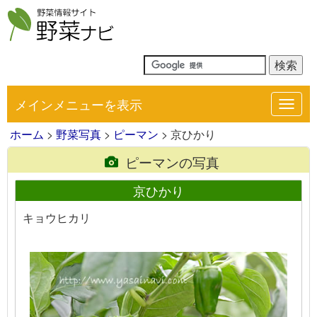
メインメニューを表示
Toggl
navig
ホーム
>
野菜写真
>
ピーマン
> 京ひかり
ピーマンの写真
京ひかり
キョウヒカリ