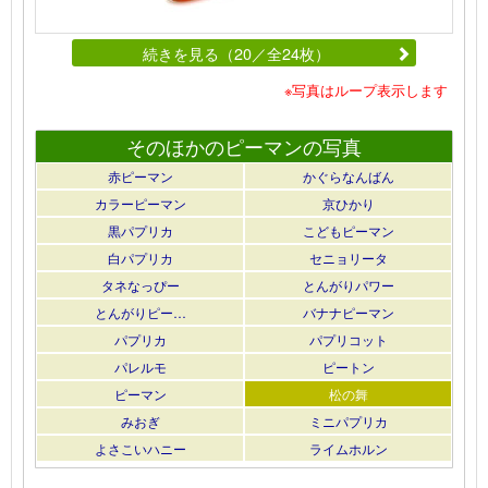
続きを見る（20／全24枚）
※写真はループ表示します
そのほかのピーマンの写真
赤ピーマン
かぐらなんばん
カラーピーマン
京ひかり
黒パプリカ
こどもピーマン
白パプリカ
セニョリータ
タネなっぴー
とんがりパワー
とんがりピー…
バナナピーマン
パプリカ
パプリコット
パレルモ
ピートン
ピーマン
松の舞
みおぎ
ミニパプリカ
よさこいハニー
ライムホルン