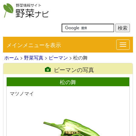
メインメニューを表示
Toggl
navig
ホーム
>
野菜写真
>
ピーマン
> 松の舞
ピーマンの写真
松の舞
マツノマイ