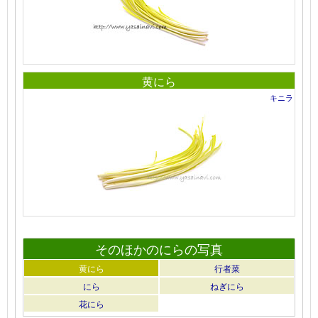
黄にら
キニラ
そのほかのにらの写真
黄にら
行者菜
にら
ねぎにら
花にら