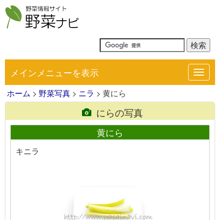
メインメニューを表示
Toggl
navig
ホーム
>
野菜写真
>
ニラ
> 黄にら
にらの写真
黄にら
キニラ