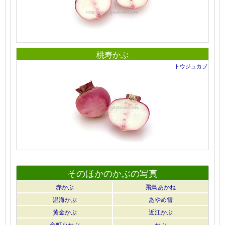
桃寿かぶ
トウジュカブ
そのほかのかぶの写真
赤かぶ
飛鳥あかね
温海かぶ
あやめ雪
黄金かぶ
近江かぶ
金町小かぶ
かぶ