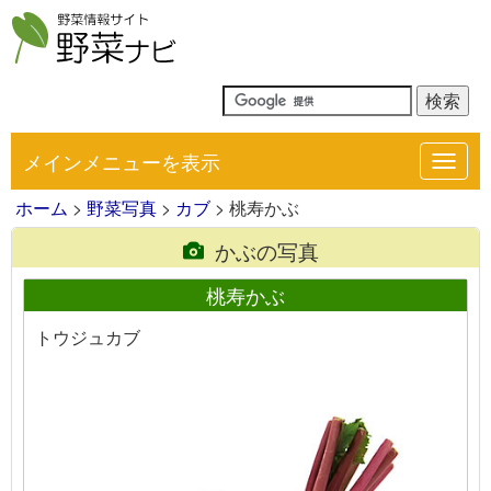
メインメニューを表示
Toggl
navig
ホーム
>
野菜写真
>
カブ
> 桃寿かぶ
かぶの写真
桃寿かぶ
トウジュカブ