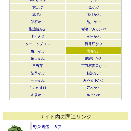
黄かぶ
金かぶ
恵星紅
木引かぶ
笊石かぶ
品川かぶ
聖護院かぶ
杉箸アカカンバ
すぐき菜
玉里かぶ
ターニップゴ…
筒井紅かぶ
角川かぶ
桃寿かぶ
遠山かぶ
飛騨紅かぶ
日野菜
百万石青首か…
弘岡かぶ
藤沢かぶ
宝谷かぶ
みやま小かぶ
もものすけ
万木かぶ
寄居かぶ
ルタバガ
サイト内の関連リンク
野菜図鑑 カブ