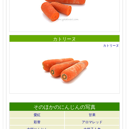
カトリーヌ
カトリーヌ
そのほかのにんじんの写真
愛紅
甘果
彩誉
アロマレッド
大塚にんじん
大根子人参