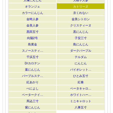
オランジェ
カトリーヌ
カラーにんじん
京くれない
金時人参
金美シトロン
金美人参
クリスティーヌ
黒田五寸
黒にんじん
向陽2号
子安三寸
島黄金
島にんじん
スノースティ…
ダークパープル
千浜五寸
テルダム
Drカロテン
にんじん
葉にんじん
バイオレット…
パープルステ…
ひとみ五寸
紅あかり
紅奏
べによし
ベータキャロ…
ベータークイ…
ホワイトハー…
馬込三寸
ミニキャロット
紫にんじん
八事五寸