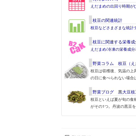
えだまめの出回り時期が
枝豆の関連統計
枝豆などさまざまな統計
枝豆に関連する栄養成
えだまめ/冷凍の栄養成
野菜コラム 枝豆（え
枝豆は収穫後、気温の上
の日に食べられない場合
野菜ブログ 黒大豆枝
枝豆といえば夏が旬の食
がその1つ。丹波の黒豆