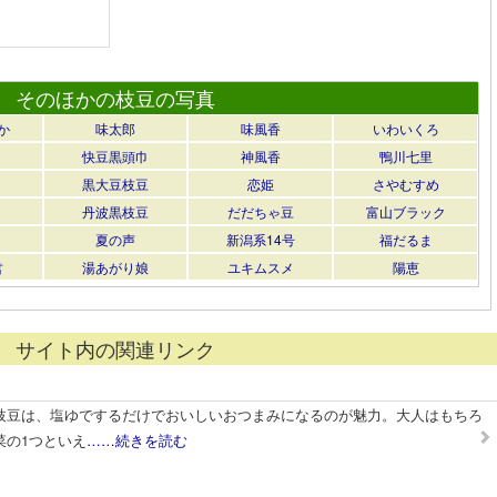
そのほかの枝豆の写真
か
味太郎
味風香
いわいくろ
快豆黒頭巾
神風香
鴨川七里
黒大豆枝豆
恋姫
さやむすめ
丹波黒枝豆
だだちゃ豆
富山ブラック
夏の声
新潟系14号
福だるま
君
湯あがり娘
ユキムスメ
陽恵
サイト内の関連リンク
枝豆は、塩ゆでするだけでおいしいおつまみになるのが魅力。大人はもちろ
菜の1つといえ
……続きを読む