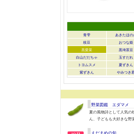
青雫
あきたほの
枝豆
おつな姫
黒愛菜
黒埼茶豆
白山だだちゃ
玉すだれ
トヨムスメ
夏ずきん
紫ずきん
やみつき
野菜図鑑 エダマメ
夏の風物詩として人気の
ん、子どもも大好きな野
えだまめの旬