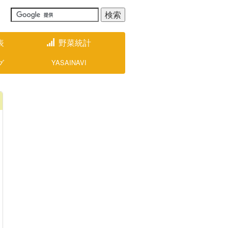
表
野菜統計
グ
YASAINAVI