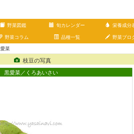
野菜図鑑
旬カレンダー
栄養成分
野菜コラム
品種一覧
野菜ブロ
黒愛菜
枝豆の写真
黒愛菜／くろあいさい