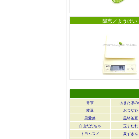
陽恵／ようけい
青雫
あきたほの
枝豆
おつな姫
黒愛菜
黒埼茶豆
白山だだちゃ
玉すだれ
トヨムスメ
夏ずきん