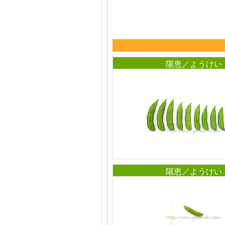
陽恵／ようけい
陽恵／ようけい