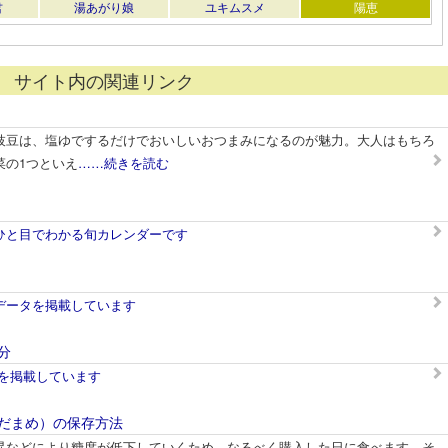
君
湯あがり娘
ユキムスメ
陽恵
サイト内の関連リンク
枝豆は、塩ゆでするだけでおいしいおつまみになるのが魅力。大人はもちろ
菜の1つといえ
……続きを読む
ひと目でわかる旬カレンダーです
データを掲載しています
分
表を掲載しています
だまめ）の保存方法
昇などにより糖度が低下していくため、なるべく購入した日に食べます。そ