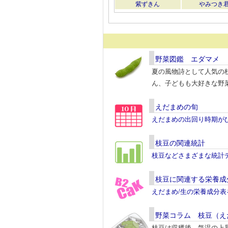
紫ずきん
やみつき
野菜図鑑 エダマメ
夏の風物詩として人気の
ん、子どもも大好きな野
えだまめの旬
えだまめの出回り時期が
枝豆の関連統計
枝豆などさまざまな統計
枝豆に関連する栄養成
えだまめ/生の栄養成分
野菜コラム 枝豆（え
枝豆は収穫後、気温の上