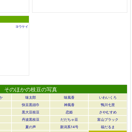
ヨウケイ
そのほかの枝豆の写真
か
味太郎
味風香
いわいくろ
快豆黒頭巾
神風香
鴨川七里
黒大豆枝豆
恋姫
さやむすめ
丹波黒枝豆
だだちゃ豆
富山ブラック
夏の声
新潟系14号
福だるま