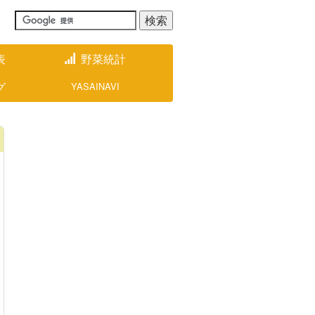
表
野菜統計
グ
YASAINAVI