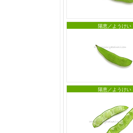
陽恵／ようけい
陽恵／ようけい