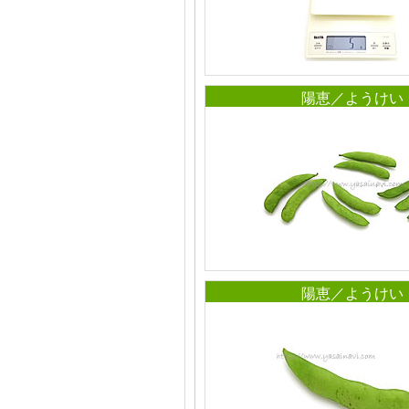
陽恵／ようけい
陽恵／ようけい