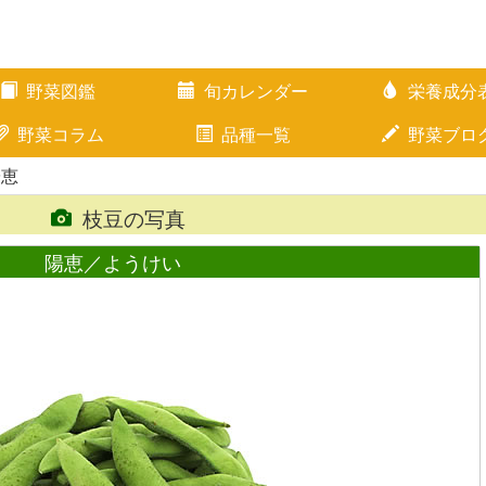
野菜図鑑
旬カレンダー
栄養成分
野菜コラム
品種一覧
野菜ブロ
陽恵
枝豆の写真
陽恵／ようけい