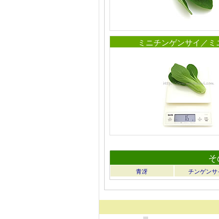
ミニチンゲンサイ／ミ
そ
青冴
チンゲンサ