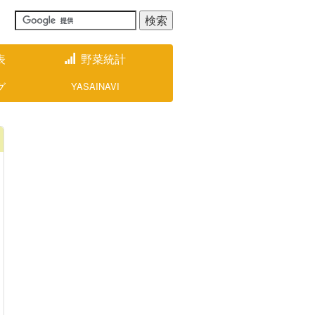
表
野菜統計
グ
YASAINAVI