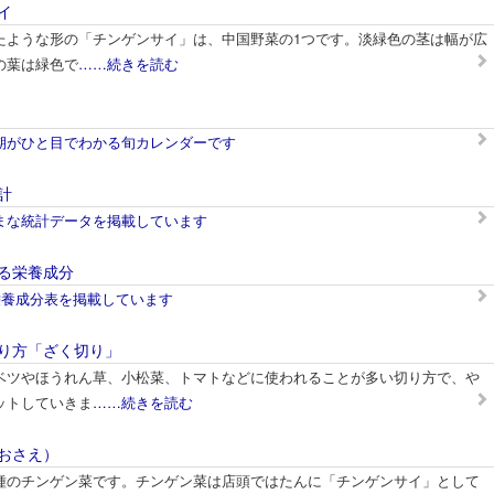
イ
たような形の「チンゲンサイ」は、中国野菜の1つです。淡緑色の茎は幅が広
の葉は緑色で
……続きを読む
期がひと目でわかる旬カレンダーです
計
まな統計データを掲載しています
る栄養成分
栄養成分表を掲載しています
り方「ざく切り」
ベツやほうれん草、小松菜、トマトなどに使われることが多い切り方で、や
ットしていきま
……続きを読む
おさえ）
種のチンゲン菜です。チンゲン菜は店頭ではたんに「チンゲンサイ」として