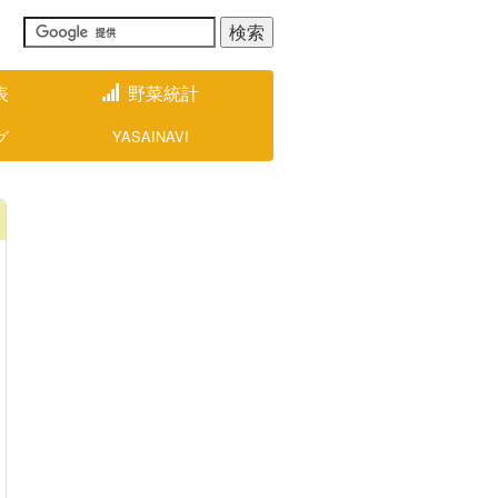
表
野菜統計
グ
YASAINAVI