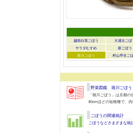
越前白茎ごぼう
大浦太ごぼ
サラダむすめ
新ごぼう
堀川ごぼう
村山早生ご
野菜図鑑 堀川ごぼう
「堀川ごぼう」は京都の伝
80cmほどの短根種で、
ごぼうの関連統計
ごぼうなどさまざまな統