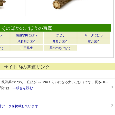
そのほかのごぼうの写真
う
菊池水田ごぼう
ごぼう
サラダごぼう
滝野川ごぼう
常盤ごぼう
葉ごぼう
ぼう
山田早生
柔のつちごぼう
サイト内の関連リンク
統野菜の1つで、直径が5～8cmくらいになる太いごぼうです。長さ50～
内部には
……続きを読む
計データを掲載しています