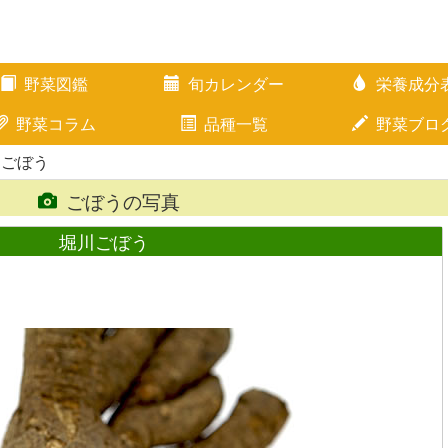
野菜図鑑
旬カレンダー
栄養成分
野菜コラム
品種一覧
野菜ブロ
川ごぼう
ごぼうの写真
堀川ごぼう