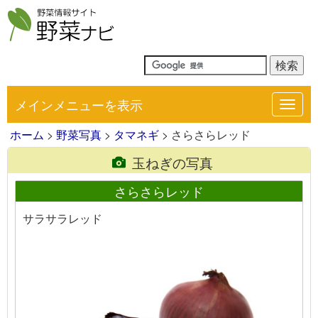
メインメニューを表示
Toggl
navig
ホーム
>
野菜写真
>
タマネギ
> さらさらレッド
玉ねぎの写真
さらさらレッド
サラサラレッド