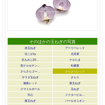
そのほかの玉ねぎの写真
赤玉ねぎ
アーリーレッド
北こがね
北見黄
北もみじ20…
ケルたま
高ケルセチン…
札幌黄
さらさらゴー…
さらさらレッド
サラダ玉ねぎ
さらり
湘南レッド
新玉ねぎ
スマイルボール
玉ねぎ
天心
ドクターピル…
葉玉ねぎ
パールオニオン