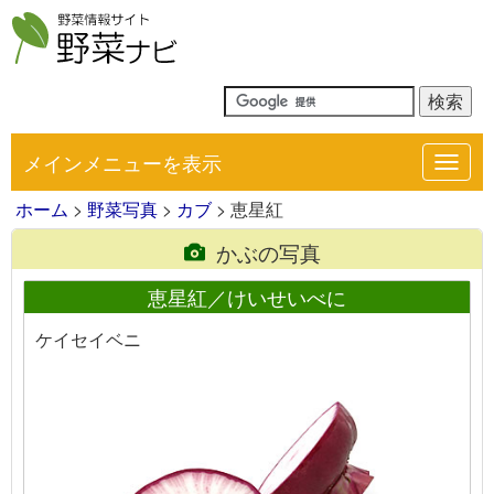
メインメニューを表示
Toggl
navig
ホーム
>
野菜写真
>
カブ
> 恵星紅
かぶの写真
恵星紅／けいせいべに
ケイセイベニ