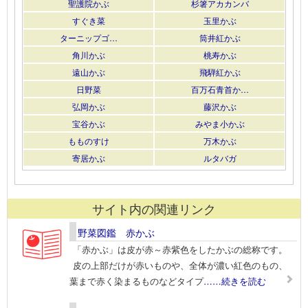
聖護院かぶ
杉箸アカカンバ
すぐき菜
玉里かぶ
ターニップゴ…
筒井紅かぶ
角川かぶ
桃寿かぶ
遠山かぶ
飛騨紅かぶ
日野菜
百万石青首か…
弘岡かぶ
藤沢かぶ
宝谷かぶ
みやま小かぶ
もものすけ
万木かぶ
寄居かぶ
ルタバガ
サイト内の関連リンク
野菜図鑑 赤かぶ
「赤かぶ」は皮が赤～赤紫色をしたかぶの総称です。
皮の上部だけが赤いものや、全体が濃い紅色のもの、
葉まで赤く染まるものなどタイプ
……続きを読む