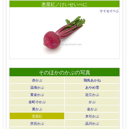
恵星紅／けいせいべに
ケイセイベニ
そのほかのかぶの写真
赤かぶ
飛鳥あかね
温海かぶ
あやめ雪
黄金かぶ
近江かぶ
金町小かぶ
かぶ
黄かぶ
金かぶ
恵星紅
木引かぶ
笊石かぶ
品川かぶ