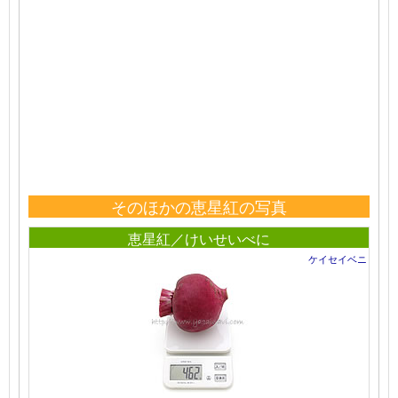
そのほかの恵星紅の写真
恵星紅／けいせいべに
ケイセイベニ