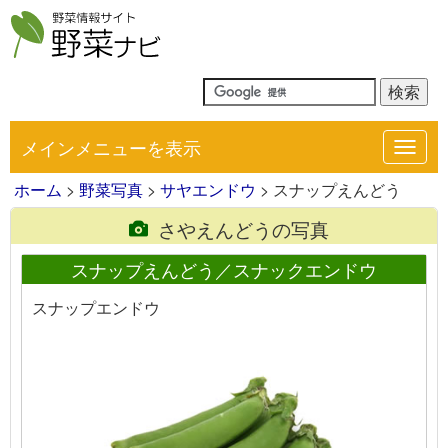
メインメニューを表示
Toggl
navig
ホーム
>
野菜写真
>
サヤエンドウ
> スナップえんどう
さやえんどうの写真
スナップえんどう／スナックエンドウ
スナップエンドウ