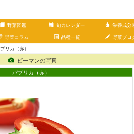
野菜図鑑
旬カレンダー
栄養成分
野菜コラム
品種一覧
野菜ブロ
パプリカ（赤）
ピーマンの写真
パプリカ（赤）