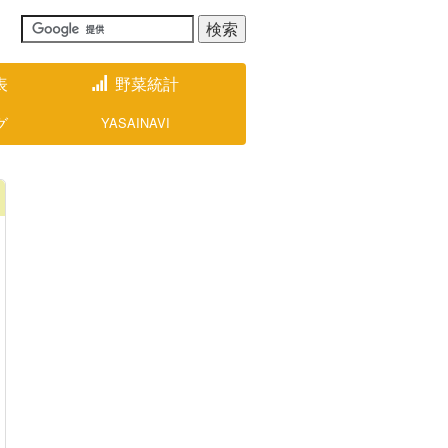
表
野菜統計
グ
YASAINAVI