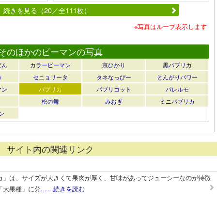
続きを見る（20／全111枚）
※写真はループ表示します
そのほかのピーマンの写真
ばん
カラーピーマン
京ひかり
黒パプリカ
カ
セニョリータ
タネなっぴー
とんがりパワー
マン
パプリカ
パプリコット
パレルモ
松の舞
みおぎ
ミニパプリカ
ン
サイト内の関連リンク
カ」は、サイズが大きくて果肉が厚く、甘味があってジューシーなのが特徴
「大果種」に分
……続きを読む