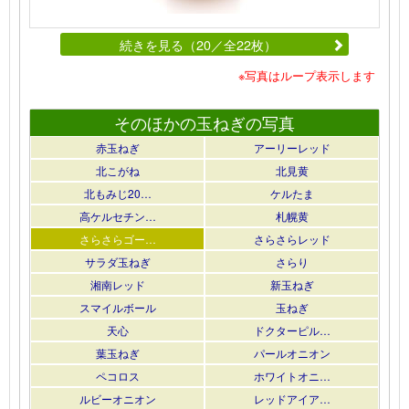
続きを見る（20／全22枚）
※写真はループ表示します
そのほかの玉ねぎの写真
赤玉ねぎ
アーリーレッド
北こがね
北見黄
北もみじ20…
ケルたま
高ケルセチン…
札幌黄
さらさらゴー…
さらさらレッド
サラダ玉ねぎ
さらり
湘南レッド
新玉ねぎ
スマイルボール
玉ねぎ
天心
ドクターピル…
葉玉ねぎ
パールオニオン
ペコロス
ホワイトオニ…
ルビーオニオン
レッドアイア…