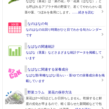
なばな（菜花）は「菜の花」や「花菜（はなな）」と
も呼ばれるアブラナ科の野菜で、若くてやわらかい花
茎や葉、つぼみを食用にします。
……続きを読む
なのはなの旬
なのはなの出回り時期がひと目でわかる旬カレンダー
です
なばなの関連統計
なばな（茎葉）などさまざまな統計データを掲載して
います
なばなに関連する栄養成分
なばな類/和種なばな/花らい・茎/ゆでの栄養成分表を掲
載しています
野菜コラム 菜花の保存方法
菜花は2〜3日ほどしか日持ちしません。乾燥すると鮮
度の劣化が早まるので、軽く湿らせた新聞紙などで包