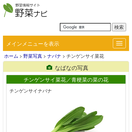
メインメニューを表示
Toggl
navig
ホーム
>
野菜写真
>
ナバナ
> チンゲンサイ菜花
なばなの写真
チンゲンサイ菜花／青梗菜の菜の花
チンゲンサイナバナ