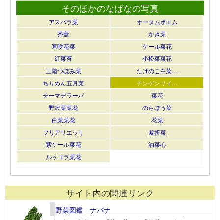
そのほかのなばなの写真
アスパラ菜
オータムポエム
芥藍
かき菜
寒咲花菜
ケール菜花
紅菜苔
小松菜菜花
三陸つぼみ菜
たけのこ白菜…
ちりめん五月菜
チンゲンサイ…
チーマデラーパ
菜花
野沢菜菜花
のらぼう菜
白菜菜花
花菜
フリアリエッリ
紫折菜
紫ケール菜花
油菜心
ルッコラ菜花
サイト内の関連リンク
野菜図鑑 ナバナ