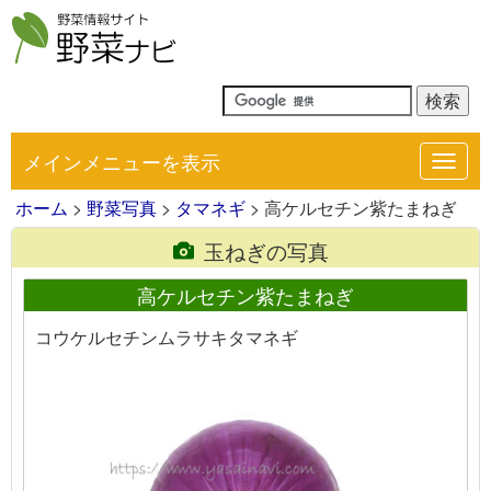
メインメニューを表示
Toggl
navig
ホーム
>
野菜写真
>
タマネギ
> 高ケルセチン紫たまねぎ
玉ねぎの写真
高ケルセチン紫たまねぎ
コウケルセチンムラサキタマネギ