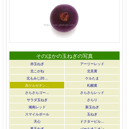
そのほかの玉ねぎの写真
赤玉ねぎ
アーリーレッド
北こがね
北見黄
北もみじ20…
ケルたま
高ケルセチン…
札幌黄
さらさらゴー…
さらさらレッド
サラダ玉ねぎ
さらり
湘南レッド
新玉ねぎ
スマイルボール
玉ねぎ
天心
ドクターピル…
葉玉ねぎ
パールオニオン