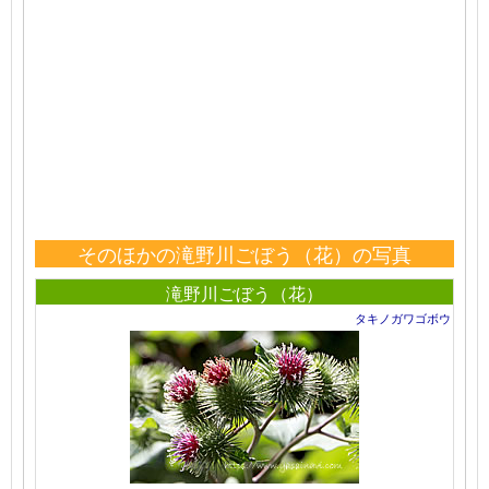
そのほかの滝野川ごぼう（花）の写真
滝野川ごぼう（花）
タキノガワゴボウ