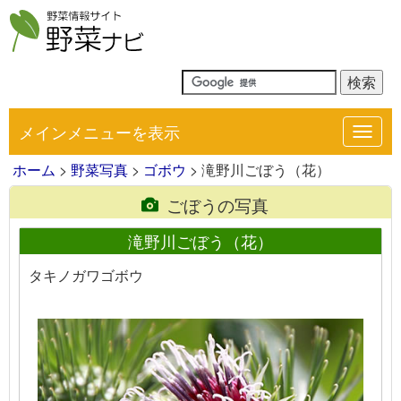
メインメニューを表示
Toggl
navig
ホーム
>
野菜写真
>
ゴボウ
> 滝野川ごぼう（花）
ごぼうの写真
滝野川ごぼう（花）
タキノガワゴボウ