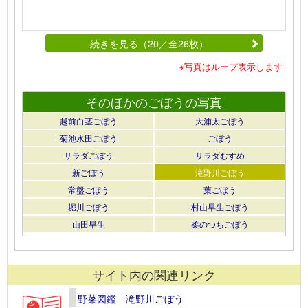
続きを見る（20／全26枚）
※写真はループ表示します
そのほかのごぼうの写真
越前白茎ごぼう
大浦太ごぼう
菊池水田ごぼう
ごぼう
サラダごぼう
サラダむすめ
新ごぼう
滝野川ごぼう
常盤ごぼう
葉ごぼう
堀川ごぼう
村山早生ごぼう
山田早生
柔のつちごぼう
サイト内の関連リンク
野菜図鑑 滝野川ごぼう