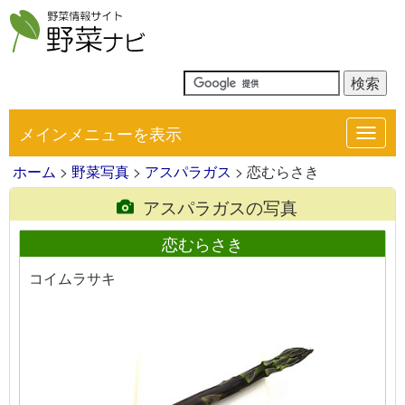
メインメニューを表示
Toggl
navig
ホーム
>
野菜写真
>
アスパラガス
> 恋むらさき
アスパラガスの写真
恋むらさき
コイムラサキ