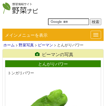
メインメニューを表示
Toggl
navig
ホーム
>
野菜写真
>
ピーマン
> とんがりパワー
ピーマンの写真
とんがりパワー
トンガリパワー