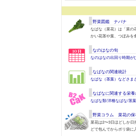
野菜図鑑 ナバナ
なばな（菜花）は「菜の
かい花茎や葉、つぼみを
なのはなの旬
なのはなの出回り時期が
なばなの関連統計
なばな（茎葉）などさま
なばなに関連する栄養
なばな類/洋種なばな/茎
野菜コラム 菜花の保
菜花は2〜3日ほどしか
どで包んでからポリ袋に