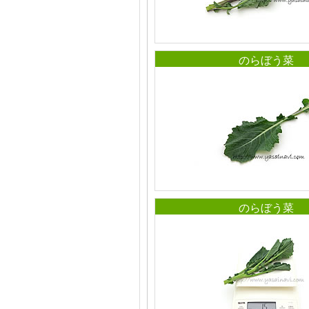
のらぼう菜
のらぼう菜