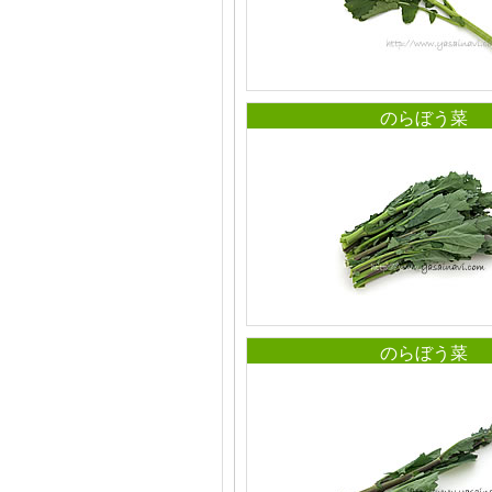
のらぼう菜
のらぼう菜