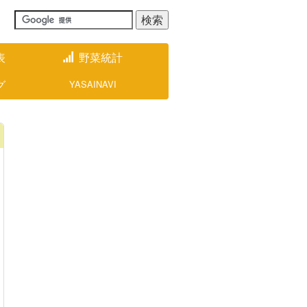
表
野菜統計
グ
YASAINAVI