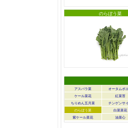
のらぼう菜
アスパラ菜
オータムポ
ケール菜花
紅菜苔
ちりめん五月菜
チンゲンサ
のらぼう菜
白菜菜花
紫ケール菜花
油菜心