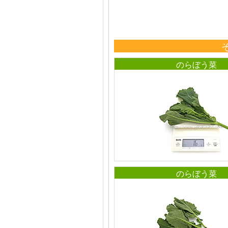
のらぼう菜
のらぼう菜