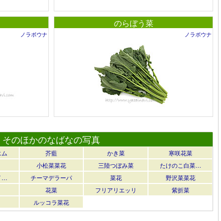
のらぼう菜
ノラボウナ
ノラボウナ
そのほかのなばなの写真
エム
芥藍
かき菜
寒咲花菜
小松菜菜花
三陸つぼみ菜
たけのこ白菜…
イ…
チーマデラーパ
菜花
野沢菜菜花
花菜
フリアリエッリ
紫折菜
ルッコラ菜花