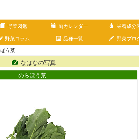
野菜図鑑
旬カレンダー
栄養成分
野菜コラム
品種一覧
野菜ブロ
らぼう菜
なばなの写真
のらぼう菜