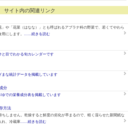
サイト内の関連リンク
花」や「花菜（はなな）」とも呼ばれるアブラナ科の野菜で、若くてやわら
食用にします。
……続きを読む
ひと目でわかる旬カレンダーです
ざまな統計データを掲載しています
成分
葉/ゆでの栄養成分表を掲載しています
存方法
日持ちしません。乾燥すると鮮度の劣化が早まるので、軽く湿らせた新聞紙な
入れ、冷蔵庫
……続きを読む