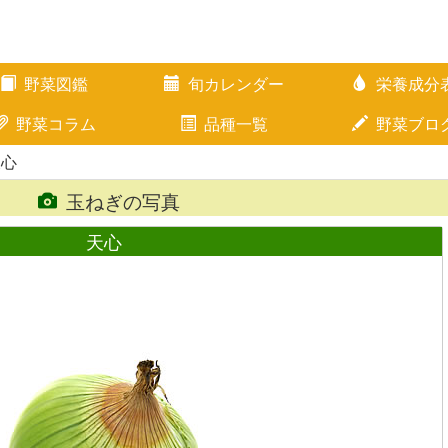
野菜図鑑
旬カレンダー
栄養成分
野菜コラム
品種一覧
野菜ブロ
天心
玉ねぎの写真
天心