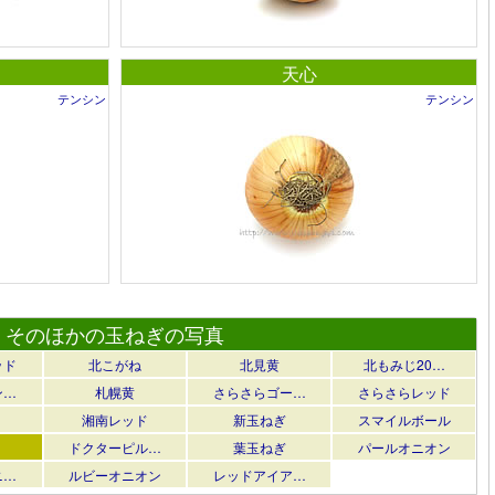
天心
テンシン
テンシン
そのほかの玉ねぎの写真
ッド
北こがね
北見黄
北もみじ20…
ン…
札幌黄
さらさらゴー…
さらさらレッド
湘南レッド
新玉ねぎ
スマイルボール
ドクターピル…
葉玉ねぎ
パールオニオン
ニ…
ルビーオニオン
レッドアイア…