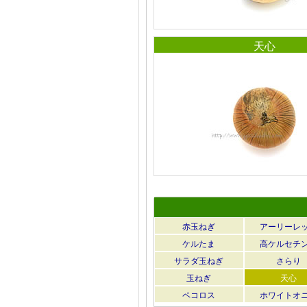
天心
赤玉ねぎ
アーリーレ
ケルたま
高ケルセチ
サラダ玉ねぎ
さらり
玉ねぎ
天心
ペコロス
ホワイトオ