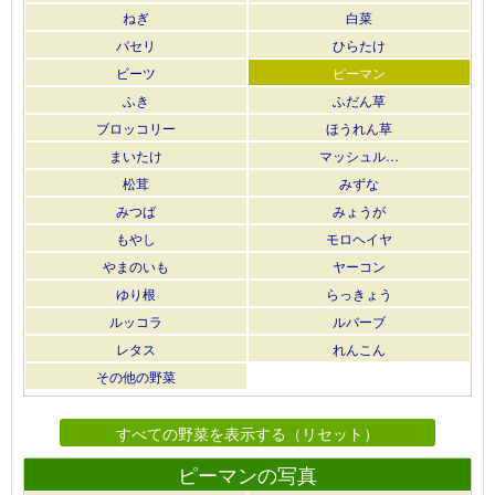
ねぎ
白菜
パセリ
ひらたけ
ビーツ
ピーマン
ふき
ふだん草
ブロッコリー
ほうれん草
まいたけ
マッシュル…
松茸
みずな
みつば
みょうが
もやし
モロヘイヤ
やまのいも
ヤーコン
ゆり根
らっきょう
ルッコラ
ルバーブ
レタス
れんこん
その他の野菜
すべての野菜を表示する（リセット）
ピーマンの写真