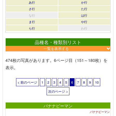
あ行
か行
さ行
た行
な行
は行
ま行
や行
ら行
わ行
品種名・種類別リスト
一覧を表示する
474枚の写真があります。6ページ目（151～180枚）を
表示。
< 前のページ
1
2
3
4
5
6
7
8
9
10
次のページ >
バナナピーマン
バナナピーマン