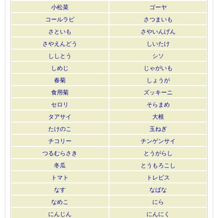
小松菜
ゴーヤ
コールラビ
さつまいも
さといも
さやいんげん
さやえんどう
しいたけ
ししとう
シソ
しめじ
じゃがいも
春菊
しょうが
食用菊
ズッキーニ
セロリ
そらまめ
タアサイ
大根
たけのこ
玉ねぎ
チコリー
チンゲンサイ
つるむらさき
とうがらし
冬瓜
とうもろこし
トマト
トレビス
なす
なばな
なめこ
にら
にんじん
にんにく