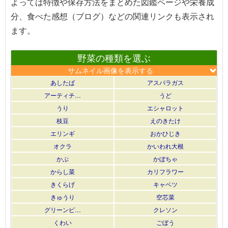
よっては特徴や保存方法をまとめた図鑑ページや栄養成
分、食べた感想（ブログ）などの関連リンクも表示され
ます。
野菜の種類を選ぶ
サムネイル画像を表示する
あしたば
アスパラガス
アーティチ…
うど
うり
エシャロット
枝豆
えのきたけ
エリンギ
おかひじき
オクラ
かいわれ大根
かぶ
かぼちゃ
からし菜
カリフラワー
きくらげ
キャベツ
きゅうり
空芯菜
グリーンピ…
クレソン
くわい
ごぼう