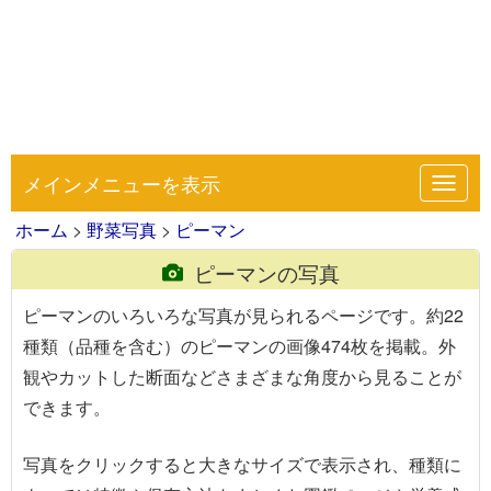
メインメニューを表示
Toggl
navig
ホーム
>
野菜写真
>
ピーマン
ピーマンの写真
ピーマンのいろいろな写真が見られるページです。約22
種類（品種を含む）のピーマンの画像474枚を掲載。外
観やカットした断面などさまざまな角度から見ることが
できます。
写真を
クリック
すると大きなサイズで表示され、種類に