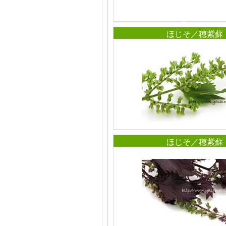
ほじそ／穂紫蘇
ほじそ／穂紫蘇