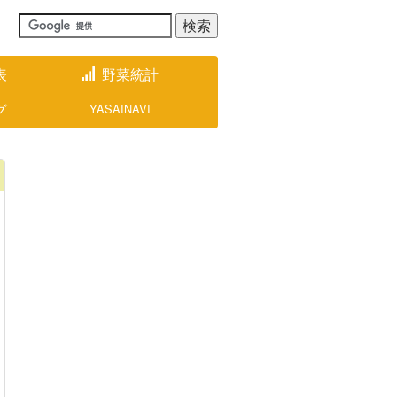
表
野菜統計
グ
YASAINAVI