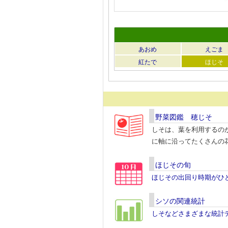
あおめ
えごま
紅たで
ほじそ
野菜図鑑 穂じそ
しそは、葉を利用するの
に軸に沿ってたくさんの
ほじその旬
ほじその出回り時期がひ
シソの関連統計
しそなどさまざまな統計