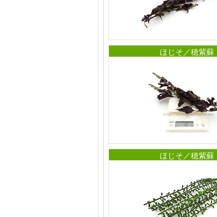
ほじそ／穂紫蘇
ほじそ／穂紫蘇