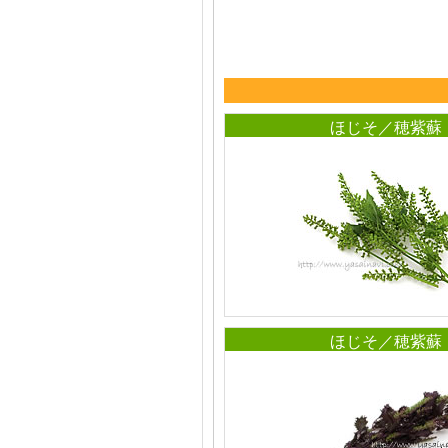
ほじそ／穂紫蘇
ほじそ／穂紫蘇