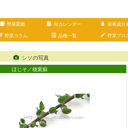
野菜図鑑
旬カレンダー
栄養成分
野菜コラム
品種一覧
野菜ブロ
そ
シソの写真
ほじそ／穂紫蘇