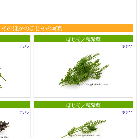
そのほかのほじその写真
ほじそ／穂紫蘇
ホジソ
ホジソ
ほじそ／穂紫蘇
ホジソ
ホジソ