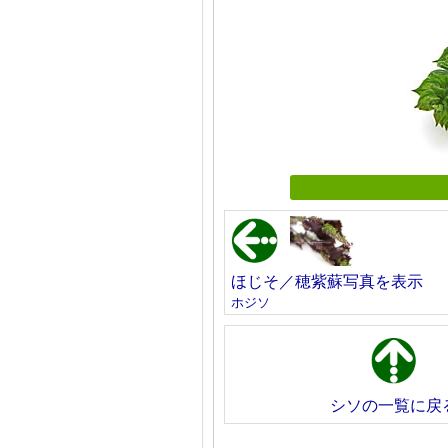
ほじそ／穂紫蘇写真を表示
ホジソ
シソの一覧に戻