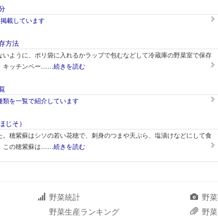
分
を掲載しています
存方法
ないように、ポリ袋に入れるかラップで包むなどして冷蔵庫の野菜室で保存
、キッチンペー
……続きを読む
覧
種類を一覧で紹介しています
ほじそ）
た。穂紫蘇はシソの若い花穂で、刺身のつまや天ぷら、塩漬けなどにして食
。この穂紫蘇は
……続きを読む
野菜統計
野菜
野菜生産ランキング
野菜