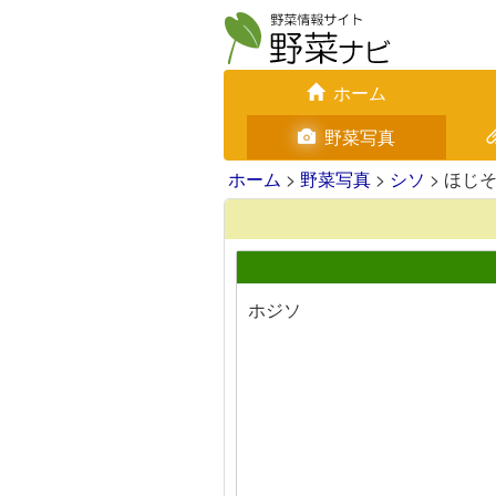
ホーム
野菜写真
ホーム
>
野菜写真
>
シソ
> ほじ
ホジソ