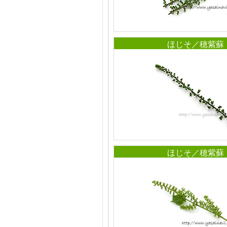
ほじそ／穂紫蘇
ほじそ／穂紫蘇