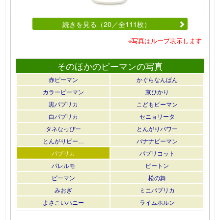
続きを見る（20／全111枚）
※写真はループ表示します
そのほかのピーマンの写真
赤ピーマン
かぐらなんばん
カラーピーマン
京ひかり
黒パプリカ
こどもピーマン
白パプリカ
セニョリータ
タネなっぴー
とんがりパワー
とんがりピー…
バナナピーマン
パプリカ
パプリコット
パレルモ
ピートン
ピーマン
松の舞
みおぎ
ミニパプリカ
よさこいハニー
ライムホルン