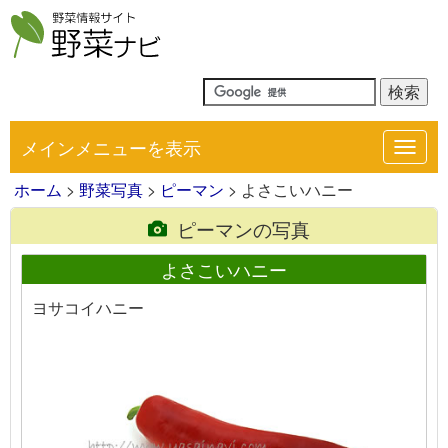
メインメニューを表示
Toggl
navig
ホーム
>
野菜写真
>
ピーマン
> よさこいハニー
ピーマンの写真
よさこいハニー
ヨサコイハニー