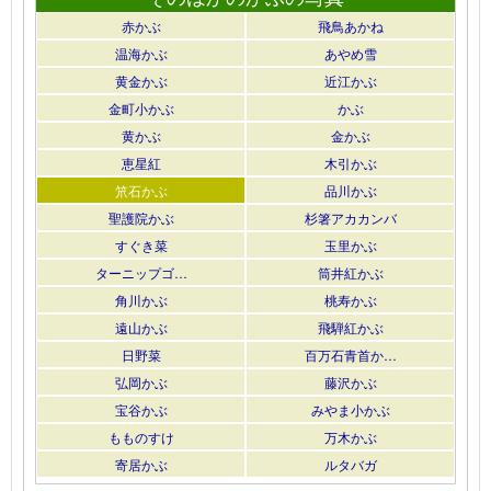
赤かぶ
飛鳥あかね
温海かぶ
あやめ雪
黄金かぶ
近江かぶ
金町小かぶ
かぶ
黄かぶ
金かぶ
恵星紅
木引かぶ
笊石かぶ
品川かぶ
聖護院かぶ
杉箸アカカンバ
すぐき菜
玉里かぶ
ターニップゴ…
筒井紅かぶ
角川かぶ
桃寿かぶ
遠山かぶ
飛騨紅かぶ
日野菜
百万石青首か…
弘岡かぶ
藤沢かぶ
宝谷かぶ
みやま小かぶ
もものすけ
万木かぶ
寄居かぶ
ルタバガ