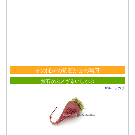
そのほかの笊石かぶの写真
笊石かぶ／ざるいしかぶ
ザルイシカブ