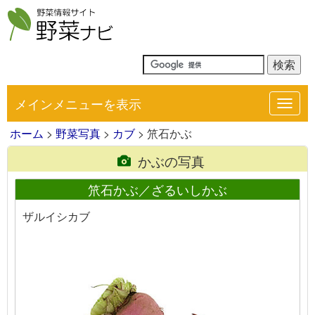
メインメニューを表示
Toggl
navig
ホーム
>
野菜写真
>
カブ
> 笊石かぶ
かぶの写真
笊石かぶ／ざるいしかぶ
ザルイシカブ