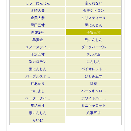
カラーにんじん
京くれない
金時人参
金美シトロン
金美人参
クリスティーヌ
黒田五寸
黒にんじん
向陽2号
子安三寸
島黄金
島にんじん
スノースティ…
ダークパープル
千浜五寸
テルダム
Drカロテン
にんじん
葉にんじん
バイオレット…
パープルステ…
ひとみ五寸
紅あかり
紅奏
べによし
ベータキャロ…
ベータークイ…
ホワイトハー…
馬込三寸
ミニキャロット
紫にんじん
八事五寸
らいむ