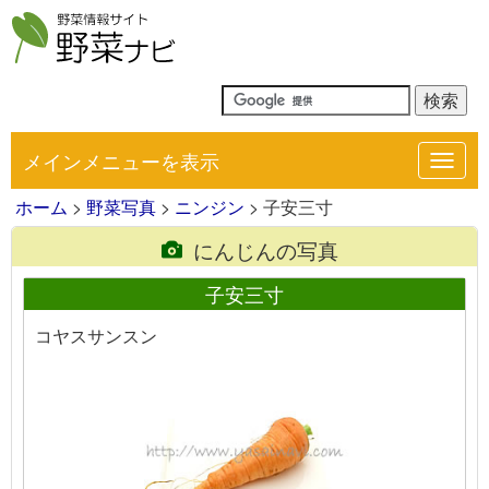
メインメニューを表示
Toggl
navig
ホーム
>
野菜写真
>
ニンジン
> 子安三寸
にんじんの写真
子安三寸
コヤスサンスン