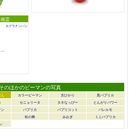
楽南蛮
カグラナンバン
そのほかのピーマンの写真
ばん
カラーピーマン
京ひかり
黒パプリカ
カ
セニョリータ
タネなっぴー
とんがりパワー
マン
パプリカ
パプリコット
パレルモ
松の舞
みおぎ
ミニパプリカ
ン