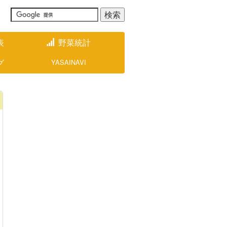
表
野菜統計
グ
YASAINAVI