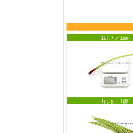
山ふき／山蕗
山ふき／山蕗