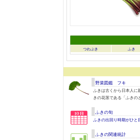
つわぶき
ふき
野菜図鑑 フキ
ふきは古くから日本人に
きの花茎である「ふきの
ふきの旬
ふきの出回り時期がひと
ふきの関連統計