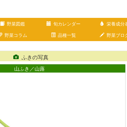
野菜図鑑
旬カレンダー
栄養成分
野菜コラム
品種一覧
野菜ブロ
き
ふきの写真
山ふき／山蕗