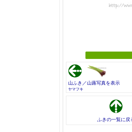
山ふき／山蕗写真を表示
ヤマフキ
ふきの一覧に戻