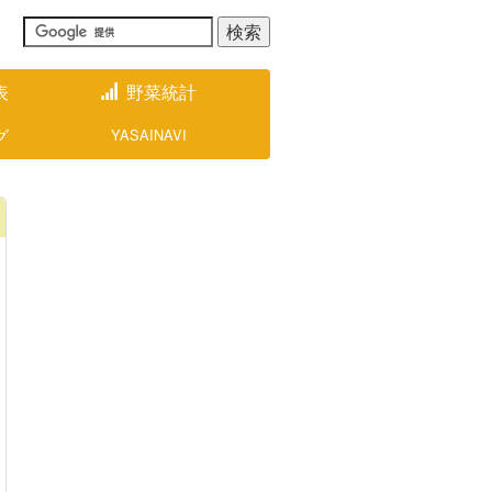
表
野菜統計
グ
YASAINAVI