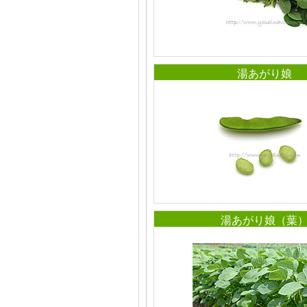
湯あがり娘
湯あがり娘（葉