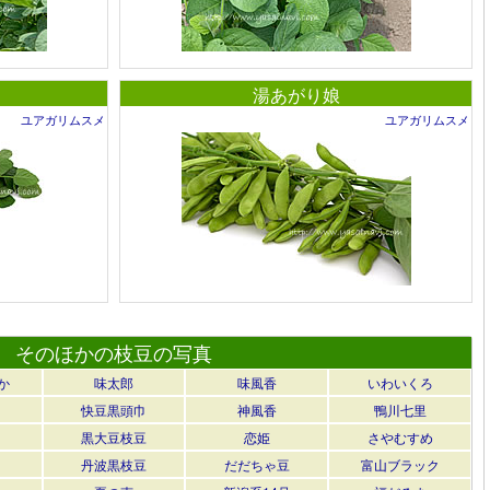
湯あがり娘
ユアガリムスメ
ユアガリムスメ
そのほかの枝豆の写真
か
味太郎
味風香
いわいくろ
快豆黒頭巾
神風香
鴨川七里
黒大豆枝豆
恋姫
さやむすめ
丹波黒枝豆
だだちゃ豆
富山ブラック