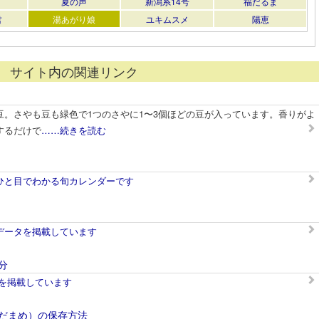
夏の声
新潟系14号
福だるま
君
湯あがり娘
ユキムスメ
陽恵
サイト内の関連リンク
豆。さやも豆も緑色で1つのさやに1〜3個ほどの豆が入っています。香りがよ
するだけで
……続きを読む
ひと目でわかる旬カレンダーです
データを掲載しています
分
表を掲載しています
だまめ）の保存方法