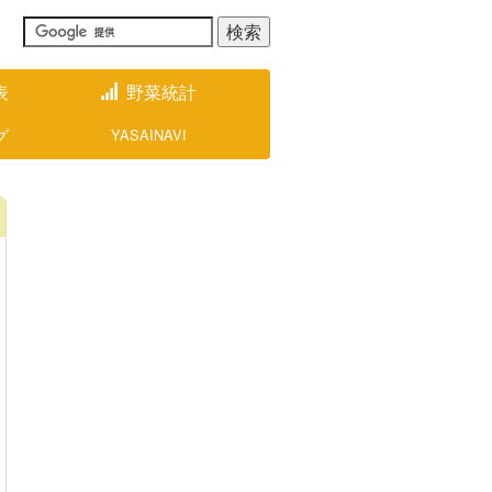
表
野菜統計
グ
YASAINAVI