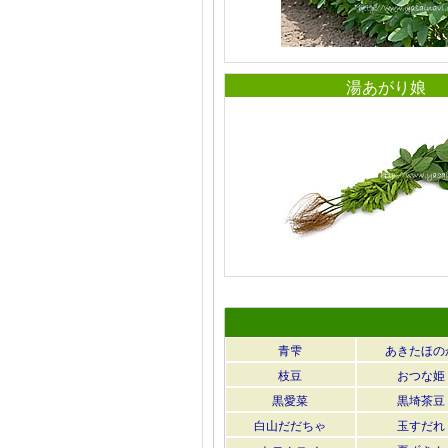
湯あがり娘
青雫
あきたほの
枝豆
おつな姫
黒愛菜
黒埼茶豆
白山だだちゃ
玉すだれ