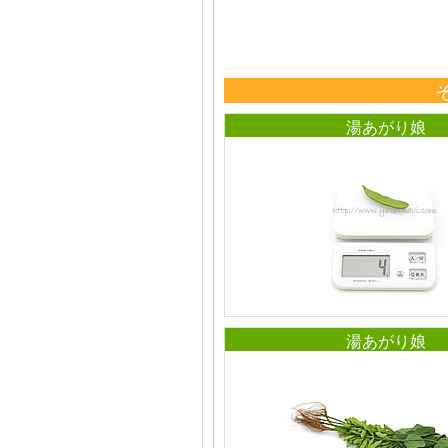
湯あがり娘
湯あがり娘