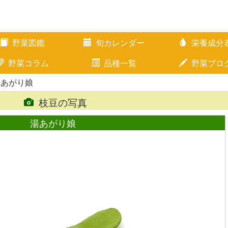
野菜図鑑
旬カレンダー
栄養成分
野菜コラム
品種一覧
野菜ブロ
湯あがり娘
枝豆の写真
湯あがり娘