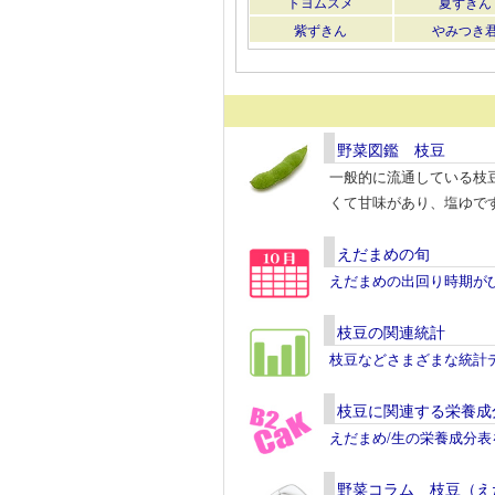
トヨムスメ
夏ずきん
紫ずきん
やみつき
野菜図鑑 枝豆
一般的に流通している枝
くて甘味があり、塩ゆで
えだまめの旬
えだまめの出回り時期が
枝豆の関連統計
枝豆などさまざまな統計
枝豆に関連する栄養成
えだまめ/生の栄養成分
野菜コラム 枝豆（え