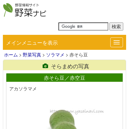
メインメニューを表示
Toggl
navig
ホーム
>
野菜写真
>
ソラマメ
> 赤そら豆
そらまめの写真
赤そら豆／赤空豆
アカソラマメ