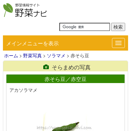
メインメニューを表示
Toggl
navig
ホーム
>
野菜写真
>
ソラマメ
> 赤そら豆
そらまめの写真
赤そら豆／赤空豆
アカソラマメ