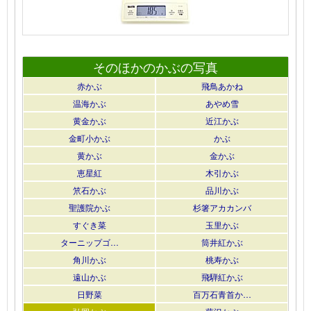
そのほかのかぶの写真
赤かぶ
飛鳥あかね
温海かぶ
あやめ雪
黄金かぶ
近江かぶ
金町小かぶ
かぶ
黄かぶ
金かぶ
恵星紅
木引かぶ
笊石かぶ
品川かぶ
聖護院かぶ
杉箸アカカンバ
すぐき菜
玉里かぶ
ターニップゴ…
筒井紅かぶ
角川かぶ
桃寿かぶ
遠山かぶ
飛騨紅かぶ
日野菜
百万石青首か…