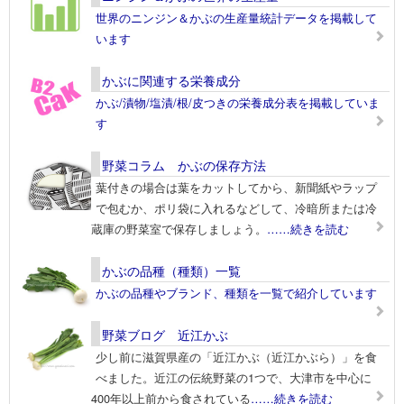
世界のニンジン＆かぶの生産量統計データを掲載して
います
かぶに関連する栄養成分
かぶ/漬物/塩漬/根/皮つきの栄養成分表を掲載していま
す
野菜コラム かぶの保存方法
葉付きの場合は葉をカットしてから、新聞紙やラップ
で包むか、ポリ袋に入れるなどして、冷暗所または冷
蔵庫の野菜室で保存しましょう。
……続きを読む
かぶの品種（種類）一覧
かぶの品種やブランド、種類を一覧で紹介しています
野菜ブログ 近江かぶ
少し前に滋賀県産の「近江かぶ（近江かぶら）」を食
べました。近江の伝統野菜の1つで、大津市を中心に
400年以上前から食されている
……続きを読む