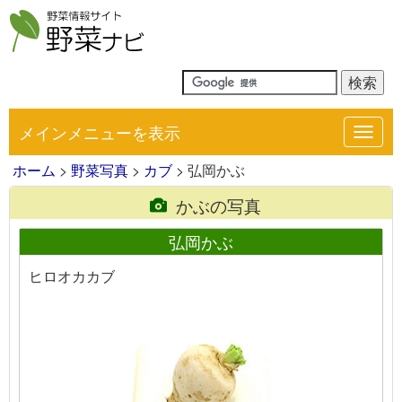
メインメニューを表示
Toggl
navig
ホーム
>
野菜写真
>
カブ
> 弘岡かぶ
かぶの写真
弘岡かぶ
ヒロオカカブ