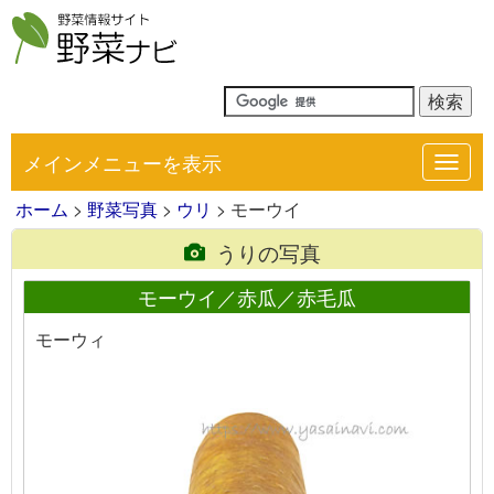
メインメニューを表示
Toggl
navig
ホーム
>
野菜写真
>
ウリ
> モーウイ
うりの写真
モーウイ／赤瓜／赤毛瓜
モーウィ