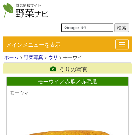
メインメニューを表示
Toggl
navig
ホーム
>
野菜写真
>
ウリ
> モーウイ
うりの写真
モーウイ／赤瓜／赤毛瓜
モーウィ