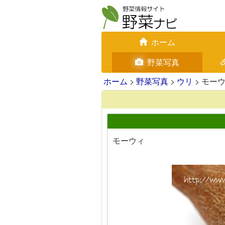
ホーム
野菜写真
ホーム
>
野菜写真
>
ウリ
> モー
モーウィ