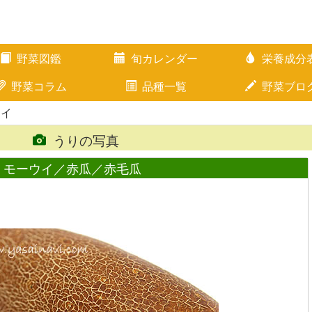
野菜図鑑
旬カレンダー
栄養成分
野菜コラム
品種一覧
野菜ブロ
ウイ
うりの写真
モーウイ／赤瓜／赤毛瓜