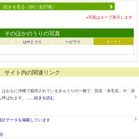
続きを見る（20／全27枚）
※写真はループ表示します
そのほかのうりの写真
り
はやとうり
ヘビウリ
モーウイ
サイト内の関連リンク
」はおもに沖縄で栽培されているきゅうりの一種で、別名「赤毛瓜」や「赤
も呼ばれます。
……続きを読む
統計データを掲載しています
分