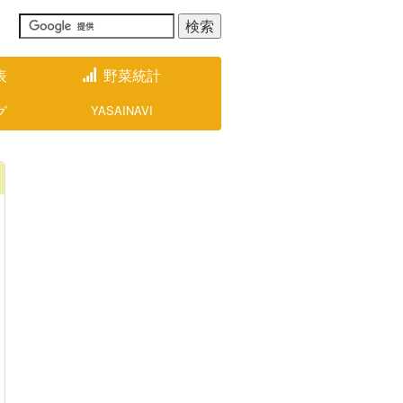
表
野菜統計
グ
YASAINAVI