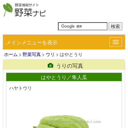
メインメニューを表示
Toggl
navig
ホーム
>
野菜写真
>
ウリ
> はやとうり
うりの写真
はやとうり／隼人瓜
ハヤトウリ