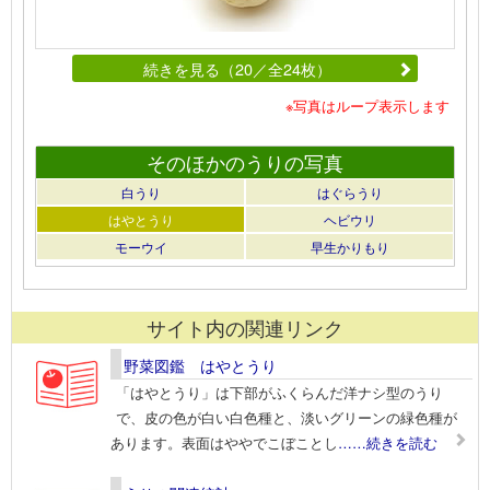
続きを見る（20／全24枚）
※写真はループ表示します
そのほかのうりの写真
白うり
はぐらうり
はやとうり
ヘビウリ
モーウイ
早生かりもり
サイト内の関連リンク
野菜図鑑 はやとうり
「はやとうり」は下部がふくらんだ洋ナシ型のうり
で、皮の色が白い白色種と、淡いグリーンの緑色種が
あります。表面はややでこぼことし
……続きを読む