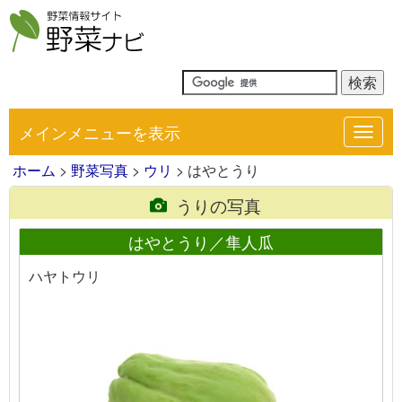
メインメニューを表示
Toggl
navig
ホーム
>
野菜写真
>
ウリ
> はやとうり
うりの写真
はやとうり／隼人瓜
ハヤトウリ