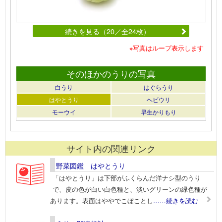
続きを見る（20／全24枚）
※写真はループ表示します
そのほかのうりの写真
白うり
はぐらうり
はやとうり
ヘビウリ
モーウイ
早生かりもり
サイト内の関連リンク
野菜図鑑 はやとうり
「はやとうり」は下部がふくらんだ洋ナシ型のうり
で、皮の色が白い白色種と、淡いグリーンの緑色種が
あります。表面はややでこぼことし
……続きを読む