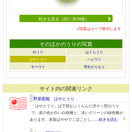
続きを見る（20／全24枚）
※写真はループ表示します
そのほかのうりの写真
白うり
はぐらうり
はやとうり
ヘビウリ
モーウイ
早生かりもり
サイト内の関連リンク
野菜図鑑 はやとうり
「はやとうり」は下部がふくらんだ洋ナシ型のうり
で、皮の色が白い白色種と、淡いグリーンの緑色種が
あります。表面はややでこぼことし
……続きを読む