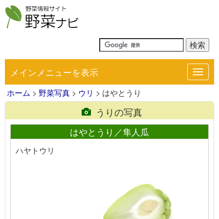
メインメニューを表示
Toggl
navig
ホーム
>
野菜写真
>
ウリ
> はやとうり
うりの写真
はやとうり／隼人瓜
ハヤトウリ