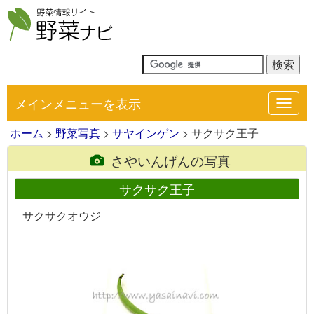
メインメニューを表示
Toggl
navig
ホーム
>
野菜写真
>
サヤインゲン
> サクサク王子
さやいんげんの写真
サクサク王子
サクサクオウジ